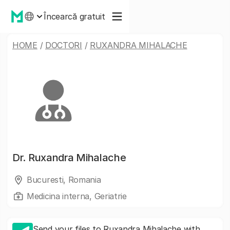
Încearcă gratuit
HOME
/
DOCTORI
/
RUXANDRA MIHALACHE
Dr.
Ruxandra Mihalache
Bucuresti, Romania
Medicina interna, Geriatrie
Send your files to Ruxandra Mihalache with