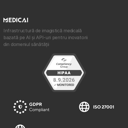
Infrastructură de imagistică medicală
bazată pe AI și API-uri pentru inovatorii
din domeniul sănătății