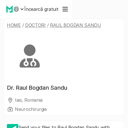
Încearcă gratuit
HOME
/
DOCTORI
/
RAUL BOGDAN SANDU
Dr.
Raul Bogdan Sandu
Iasi, Romania
Neurochirurgie
Send your files to Raul Bogdan Sandu with