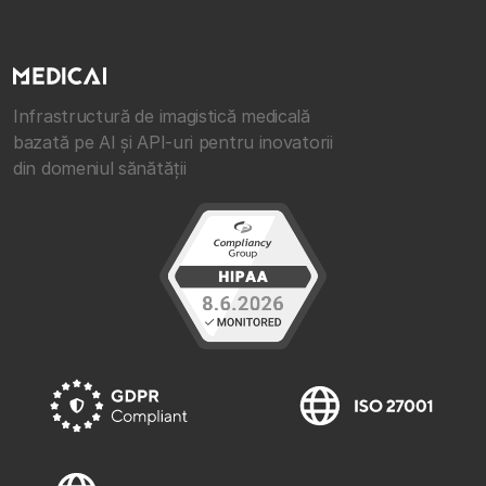
Infrastructură de imagistică medicală
bazată pe AI și API-uri pentru inovatorii
din domeniul sănătății