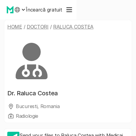
Încearcă gratuit
HOME
/
DOCTORI
/
RALUCA COSTEA
Dr.
Raluca Costea
Bucuresti, Romania
Radiologie
Send your files to Raluca Costea with Medicai