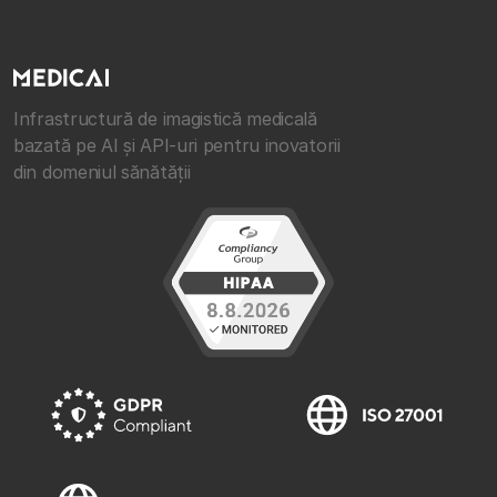
Infrastructură de imagistică medicală
bazată pe AI și API-uri pentru inovatorii
din domeniul sănătății