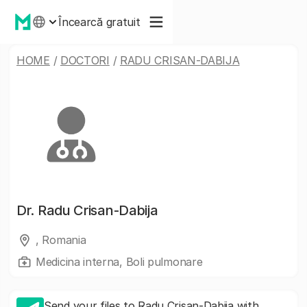
Încearcă gratuit
HOME
/
DOCTORI
/
RADU CRISAN-DABIJA
Dr.
Radu Crisan-Dabija
, Romania
Medicina interna, Boli pulmonare
Send your files to Radu Crisan-Dabija with