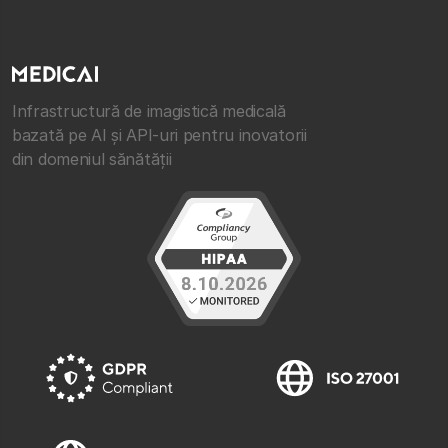
Infrastructură de imagistică medicală
bazată pe AI și API-uri pentru inovatorii
din domeniul sănătății