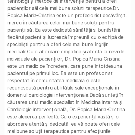
tehnologii și metode de intervenție pentru a oferi
pacienților săi cele mai bune soluții terapeutice.Dr.
Popica Maria-Cristina este un profesionist desăvârșit,
mereu în căutarea celor mai bune soluții pentru
pacienții săi. Ea este dedicată sănătății și bunăstării
fiecărui pacient și lucrează împreună cu o echipă de
specialiști pentru a oferi cele mai bune îngrijiri
medicale.Cu o abordare empatică și atentă la nevoile
individuale ale pacienților, Dr. Popica Maria-Cristina
este un medic de încredere, care pune întotdeauna
pacientul pe primul loc. Ea este un profesionist
respectat în comunitatea medicală și este
recunoscută pentru abilitățile sale excepționale în
domeniul cardiologiei intervenționale.Dacă sunteți în
căutarea unui medic specialist în Medicina internă și
Cardiologie intervențională, Dr. Popica Maria-Cristina
este alegerea perfectă. Cu o experiență vastă și o
abordare atentă și dedicată, ea vă poate oferi cele
mai bune soluții terapeutice pentru afecțiunile