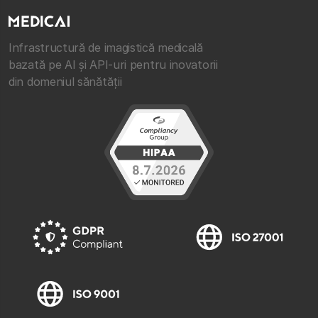
Infrastructură de imagistică medicală
bazată pe AI și API-uri pentru inovatorii
din domeniul sănătății