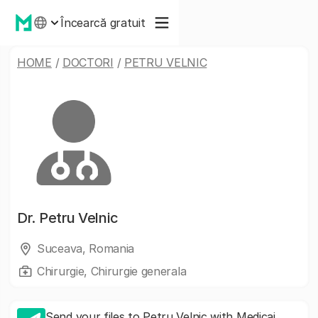
Încearcă gratuit
HOME
/
DOCTORI
/
PETRU VELNIC
Dr.
Petru Velnic
Suceava, Romania
Chirurgie, Chirurgie generala
Send your files to Petru Velnic with Medicai