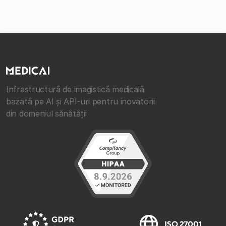
Infrastructură de imagistică medicală
bazată pe AI și API-uri pentru inovatorii
din domeniul sănătății