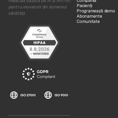
Compania
medicală bazată pe AI și API-uri
Pacienți
pentru inovatorii din domeniul
Programează demo
sănătății
Abonamente
Comunitate