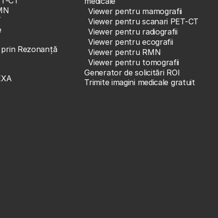
ET-CT
medicale
MN
Viewer pentru mamografii
T
Viewer pentru scanari PET-CT
e
Viewer pentru radiografii
Viewer pentru ecografii
e prin Rezonanță
Viewer pentru RMN
Viewer pentru tomografii
Generator de solicitări ROI
EXA
Trimite imagini medicale gratuit