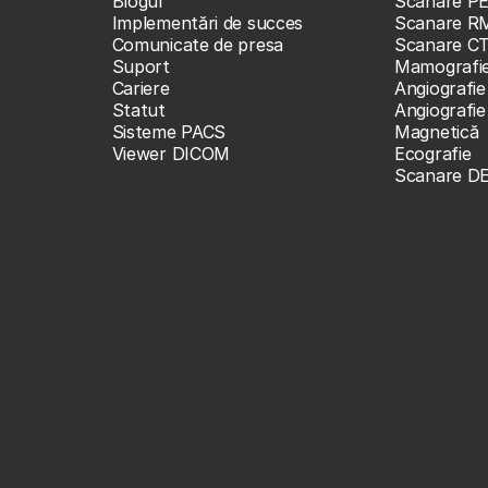
Blogul
Scanare P
Implementări de succes
Scanare R
Comunicate de presa
Scanare C
Suport
Mamografi
Cariere
Angiografie
Statut
Angiografi
Sisteme PACS
Magnetică
Viewer DICOM
Ecografie
Scanare D