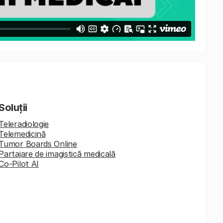
Soluții
Teleradiologie
Telemedicină
Tumor Boards Online
Partajare de imagistică medicală
Co-Pilot AI