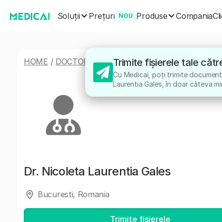
Soluții
Produse
Prețuri
Compania
Cl
NOU
HOME
/
DOCTORI
/
NICOLETA LAURENTIA GALES
Trimite fișierele tale că
Cu Medicai, poți trimite documente
Laurentia Gales, în doar câteva mi
Dr.
Nicoleta Laurentia Gales
Bucuresti, Romania
Trimite fișierele