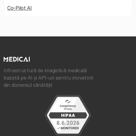
Co-Pilot AI
Infrastructură de imagistică medicală
bazată pe AI și API-uri pentru inovatorii
din domeniul sănătății