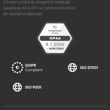
Infrastructură de imagistică medicală
bazată pe AI și API-uri pentru inovatorii
din domeniul sănătății