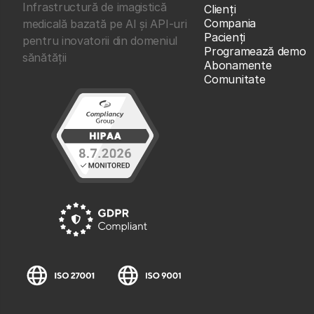
Infrastructură de imagistică
Clienţi
Compania
medicală bazată pe AI și API-uri
Pacienți
pentru inovatorii din domeniul
Programează demo
sănătății
Abonamente
Comunitate