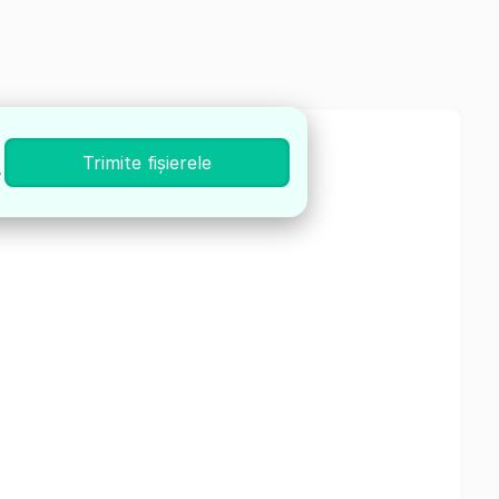
Trimite fișierele
,