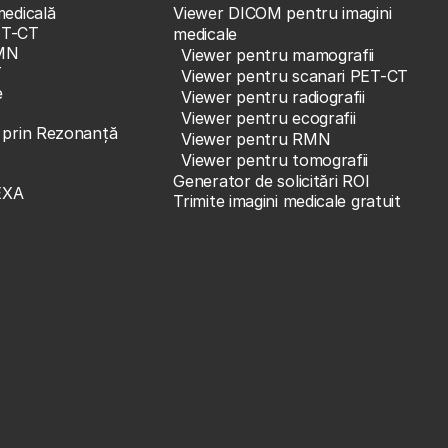
medicală
Viewer DICOM pentru imagini
ET-CT
medicale
MN
Viewer pentru mamografii
T
Viewer pentru scanari PET-CT
e
Viewer pentru radiografii
Viewer pentru ecografii
e prin Rezonanță
Viewer pentru RMN
Viewer pentru tomografii
Generator de solicitări ROI
EXA
Trimite imagini medicale gratuit