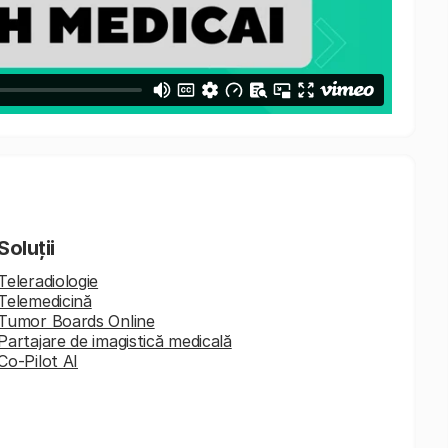
Soluții
Teleradiologie
Telemedicină
Tumor Boards Online
Partajare de imagistică medicală
Co-Pilot AI