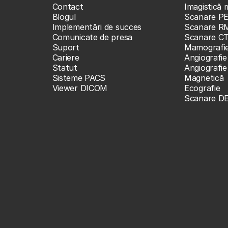
Contact
Imagistică 
Blogul
Scanare P
Implementări de succes
Scanare R
Comunicate de presa
Scanare C
Suport
Mamografi
Cariere
Angiografie
Statut
Angiografi
Sisteme PACS
Magnetică
Viewer DICOM
Ecografie
Scanare D