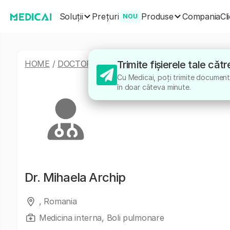
Soluții
Produse
Prețuri
Compania
Cl
NOU
HOME
/
DOCTORI
/
MIHAELA ARCHIP
Trimite fișierele tale că
Cu Medicai, poți trimite documente
în doar câteva minute.
Dr.
Mihaela Archip
, Romania
Medicina interna, Boli pulmonare