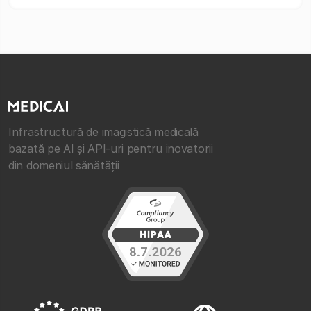
Infrastructură de imagistică medicală
bazată pe AI și API-uri pentru inovatorii
din domeniul sănătății