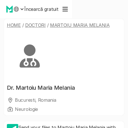
Încearcă gratuit
HOME
/
DOCTORI
/
MARTOIU MARIA MELANIA
Dr.
Martoiu Maria Melania
Bucuresti, Romania
Neurologie
Send your files to Martoiu Maria Melania with