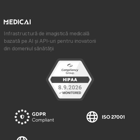
Infrastructură de imagistică medicală
bazată pe AI și API-uri pentru inovatorii
din domeniul sănătății