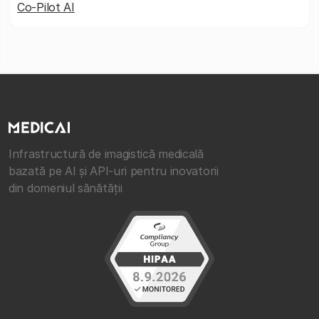
Co-Pilot AI
Infrastructură de imagistică medicală
bazată pe AI și API-uri pentru inovatorii
din domeniul sănătății