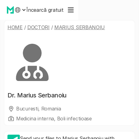
Încearcă gratuit
HOME
/
DOCTORI
/
MARIUS SERBANOIU
Dr.
Marius Serbanoiu
Bucuresti, Romania
Medicina interna, Boli infectioase
Send your files to Marius Serbanoiu with