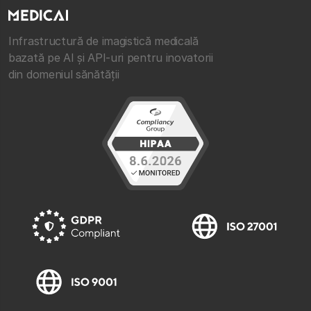
Infrastructură de imagistică medicală
bazată pe AI și API-uri pentru inovatorii
din domeniul sănătății