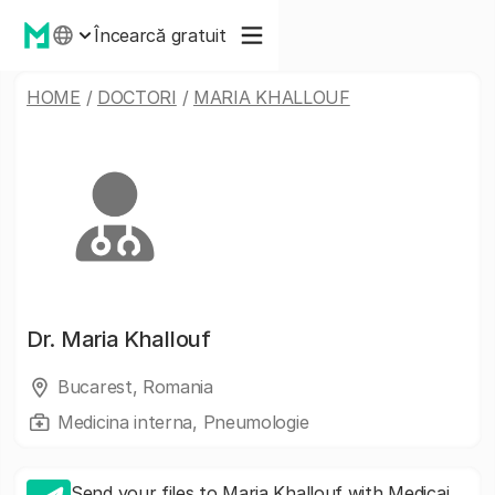
Încearcă gratuit
HOME
/
DOCTORI
/
MARIA KHALLOUF
Dr.
Maria Khallouf
Bucarest, Romania
Medicina interna, Pneumologie
Send your files to Maria Khallouf with Medicai