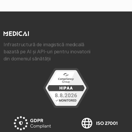
Infrastructură de imagistică medicală
bazată pe AI și API-uri pentru inovatorii
din domeniul sănătății