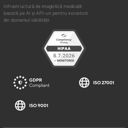
Infrastructură de imagistică medicală
bazată pe AI și API-uri pentru inovatorii
din domeniul sănătății