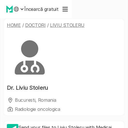
Încearcă gratuit
HOME
/
DOCTORI
/
LIVIU STOLERU
Dr.
Liviu Stoleru
Bucuresti, Romania
Radiologie oncologica
Send your files to Liviu Stoleru with Medicai