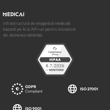
Infrastructură de imagistică medicală
bazată pe AI și API-uri pentru inovatorii
din domeniul sănătății