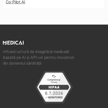
Co-Pilot AI
Infrastructură de imagistică medicală
bazată pe AI și API-uri pentru inovatorii
din domeniul sănătății