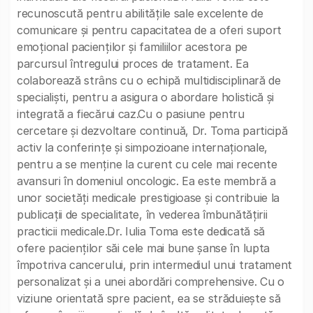
recunoscută pentru abilitățile sale excelente de
comunicare și pentru capacitatea de a oferi suport
emoțional pacienților și familiilor acestora pe
parcursul întregului proces de tratament. Ea
colaborează strâns cu o echipă multidisciplinară de
specialiști, pentru a asigura o abordare holistică și
integrată a fiecărui caz.Cu o pasiune pentru
cercetare și dezvoltare continuă, Dr. Toma participă
activ la conferințe și simpozioane internaționale,
pentru a se menține la curent cu cele mai recente
avansuri în domeniul oncologic. Ea este membră a
unor societăți medicale prestigioase și contribuie la
publicații de specialitate, în vederea îmbunătățirii
practicii medicale.Dr. Iulia Toma este dedicată să
ofere pacienților săi cele mai bune șanse în lupta
împotriva cancerului, prin intermediul unui tratament
personalizat și a unei abordări comprehensive. Cu o
viziune orientată spre pacient, ea se străduiește să