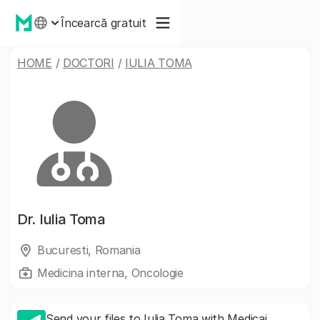
Încearcă gratuit
HOME
/
DOCTORI
/
IULIA TOMA
Dr.
Iulia Toma
Bucuresti, Romania
Medicina interna, Oncologie
Send your files to Iulia Toma with Medicai