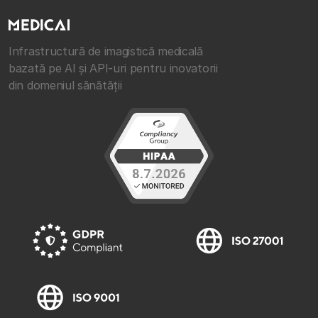
Infrastructură de imagistică medicală
bazată pe AI și API-uri pentru inovatorii
din domeniul sănătății