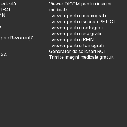
medicală
Viewer DICOM pentru imagini
ET-CT
medicale
MN
Viewer pentru mamografii
T
Viewer pentru scanari PET-CT
e
Viewer pentru radiografii
Viewer pentru ecografii
e prin Rezonanță
Viewer pentru RMN
Viewer pentru tomografii
Generator de solicitări ROI
EXA
Trimite imagini medicale gratuit