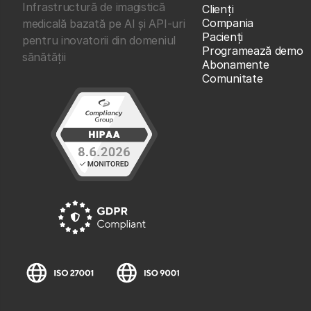
Infrastructură de imagistică
Clienţi
Compania
medicală bazată pe AI și API-uri
Pacienți
pentru inovatorii din domeniul
Programează demo
sănătății
Abonamente
Comunitate