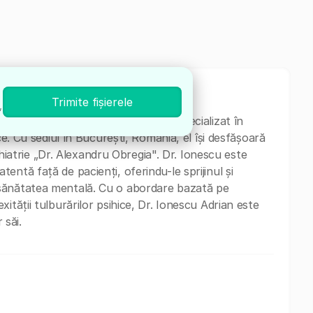
Trimite fișierele
,
cu o vastă experiență în domeniu, specializat în
ce. Cu sediul în București, România, el își desfășoară
sihiatrie „Dr. Alexandru Obregia". Dr. Ionescu este
ntă față de pacienți, oferindu-le sprijinul și
sănătatea mentală. Cu o abordare bazată pe
ității tulburărilor psihice, Dr. Ionescu Adrian este
 săi.