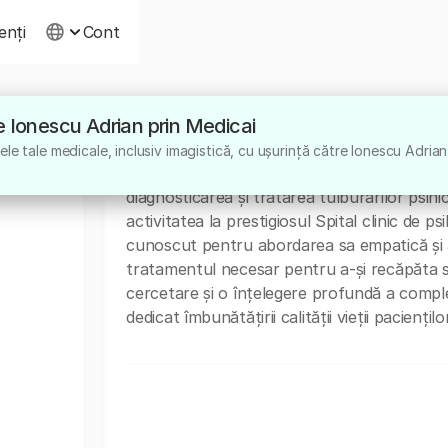
ienți
Cont
tre Ionescu Adrian prin Medicai
Despre
le tale medicale, inclusiv imagistică, cu ușurință către Ionescu Adrian
Dr. Ionescu Adrian este un medic psihiatru 
diagnosticarea și tratarea tulburărilor psihi
activitatea la prestigiosul Spital clinic de p
cunoscut pentru abordarea sa empatică și ate
tratamentul necesar pentru a-și recăpăta 
cercetare și o înțelegere profundă a complex
dedicat îmbunătățirii calității vieții pacienților