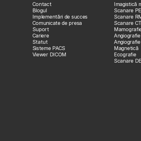
Contact
Imagistică 
Blogul
Scanare P
Implementări de succes
Scanare R
Comunicate de presa
Scanare C
Suport
Mamografi
Cariere
Angiografie
Statut
Angiografi
Sisteme PACS
Magnetică
Viewer DICOM
Ecografie
Scanare D