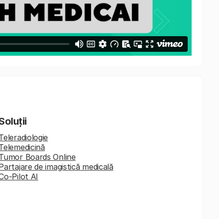
Soluții
Teleradiologie
Telemedicină
Tumor Boards Online
Partajare de imagistică medicală
Co-Pilot AI