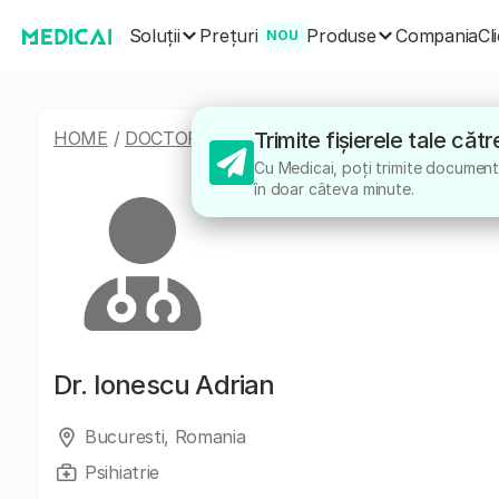
Soluții
Produse
Prețuri
Compania
Cl
NOU
HOME
/
DOCTORI
/
IONESCU ADRIAN
Trimite fișierele tale că
Cu Medicai, poți trimite documente
în doar câteva minute.
Dr.
Ionescu Adrian
Bucuresti, Romania
Psihiatrie