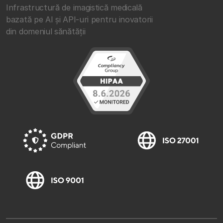
Infrastructură de imagistică medicală
bazată pe AI și API-uri pentru inovatorii
din domeniul sănătății