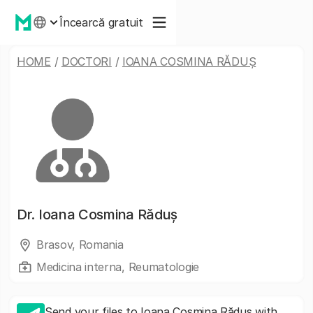
Încearcă gratuit
HOME
/
DOCTORI
/
IOANA COSMINA RĂDUȘ
Dr.
Ioana Cosmina Răduș
Brasov, Romania
Medicina interna, Reumatologie
Send your files to Ioana Cosmina Răduș with