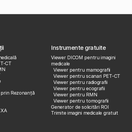
ii
Instrumente gratuite
medicală
Viewer DICOM pentru imagini
ET-CT
medicale
MN
Viewer pentru mamografii
T
Viewer pentru scanari PET-CT
e
Viewer pentru radiografii
Viewer pentru ecografii
e prin Rezonanță
Viewer pentru RMN
Viewer pentru tomografii
Generator de solicitări ROI
EXA
Trimite imagini medicale gratuit