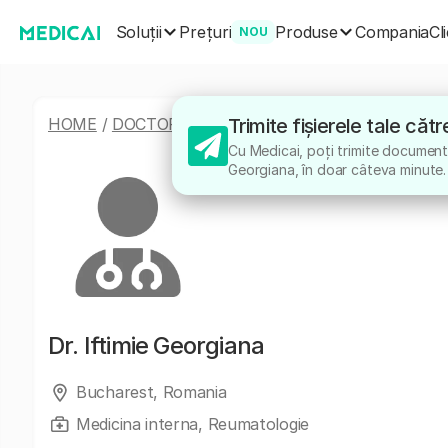
Soluții
Produse
Prețuri
Compania
Cl
NOU
HOME
/
DOCTORI
/
IFTIMIE GEORGIANA
Trimite fișierele tale căt
Cu Medicai, poți trimite documentel
Georgiana, în doar câteva minute.
Dr.
Iftimie Georgiana
Bucharest, Romania
Medicina interna, Reumatologie