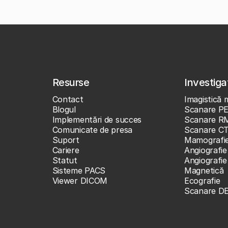
Resurse
Investigaț
Contact
Imagistică 
Blogul
Scanare P
Implementări de succes
Scanare R
Comunicate de presa
Scanare C
Suport
Mamografi
Cariere
Angiografie
Statut
Angiografi
Sisteme PACS
Magnetică
Viewer DICOM
Ecografie
Scanare D