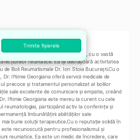
Trimite fișierele
st în Medicina internă și Reumatologie, cu o vastă
afecțiunilor reumatice. Ea își desfășoară activitatea
ru de Boli Reumatismale Dr. Ion Stoia București.Cu o
 Dr. Iftimie Georgiana oferă servicii medicale de
ul precoce și tratamentul personalizat al bolilor
țile sale excelente de comunicare și empatie, creând
i.Dr. Iftimie Georgiana este mereu la curent cu cele
l reumatologiei, participând activ la conferințe și
permanență îmbunătățirii abilităților sale
 mai bune soluții terapeutice.Cu o reputație solidă în
a este recunoscută pentru profesionalismul și
țiuni reumatice. Ea este un medic de încredere, care