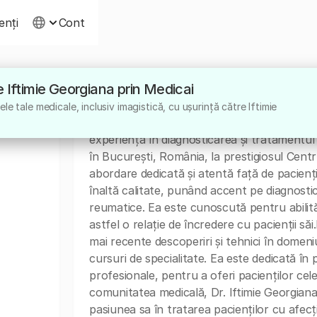
ienți
Cont
re Iftimie Georgiana prin Medicai
Despre
e tale medicale, inclusiv imagistică, cu ușurință către Iftimie
Dr. Iftimie Georgiana este un medic speciali
experiență în diagnosticarea și tratamentul 
în București, România, la prestigiosul Cent
abordare dedicată și atentă față de pacienți,
înaltă calitate, punând accent pe diagnostic
reumatice. Ea este cunoscută pentru abilită
astfel o relație de încredere cu pacienții să
mai recente descoperiri și tehnici în domeniu
cursuri de specialitate. Ea este dedicată în 
profesionale, pentru a oferi pacienților cele
comunitatea medicală, Dr. Iftimie Georgian
pasiunea sa în tratarea pacienților cu afec