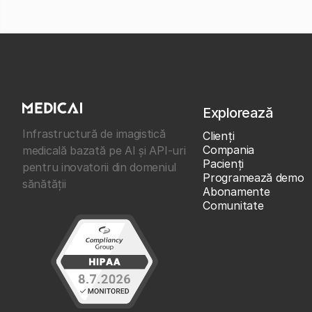
Explorează
Infrastructură de imagistică
Clienţi
Compania
medicală bazată pe AI și API-uri
Pacienți
pentru inovatorii din domeniul
Programează demo
sănătății
Abonamente
Comunitate