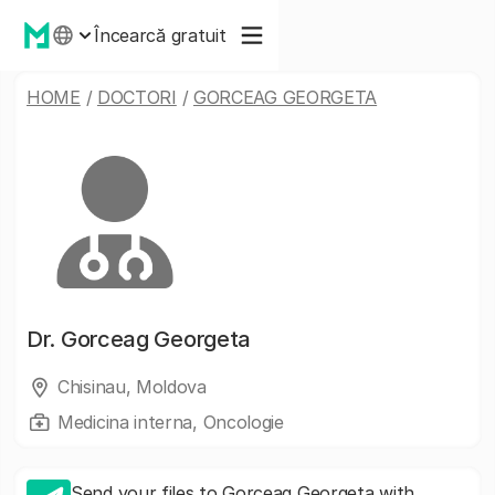
Încearcă gratuit
HOME
/
DOCTORI
/
GORCEAG GEORGETA
Dr.
Gorceag Georgeta
Chisinau, Moldova
Medicina interna, Oncologie
Send your files to Gorceag Georgeta with