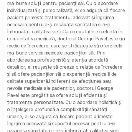
mai bune soluții pentru pacienții săi. Cu o abordare
individualizată și personalizată, el se asigură că fiecare
pacient primește tratamentul adecvat și îngrijirea
necesară pentru a-și recăpăta sănătatea și a-și
îmbunătăți calitatea vieții.Cu o reputație excelentă în
comunitatea medicală, doctorul George Pavel este un
medic de încredere, care se străduiește să ofere cele
mai bune servicii medicale pacienților săi. Prin
abordarea sa profesionistă și atenția acordată
detaliilor, el reușește să creeze o relație de încredere
și să ofere pacienților săi o experiență medicală de
calitate superioară.Indiferent de afecțiunea sau
nevoile medicale ale pacienților, doctorul George
Pavel este pregătit să ofere soluții eficiente și
tratamente personalizate. Cu o abordare holisitică și
o înțelegere profundă a complexității sănătății
umane, el se asigură că fiecare pacient primește
îngrijirea adecvată și suportul necesar pentru a-și
recăpăta sănătatea și a-și îmbunătăți calitatea vieții.