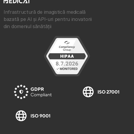
Infrastructură de imagistică medicală
bazată pe AI și API-uri pentru inovatorii
din domeniul sănătății