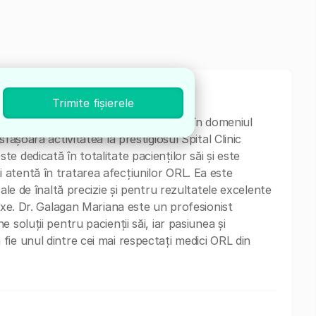
Trimite fișierele
t în Chirurgie, cu o vastă experiență în domeniul
fășoară activitatea la prestigiosul Spital Clinic
 dedicată în totalitate pacienților săi și este
atentă în tratarea afecțiunilor ORL. Ea este
ale de înaltă precizie și pentru rezultatele excelente
lexe. Dr. Galagan Mariana este un profesionist
soluții pentru pacienții săi, iar pasiunea și
ie unul dintre cei mai respectați medici ORL din