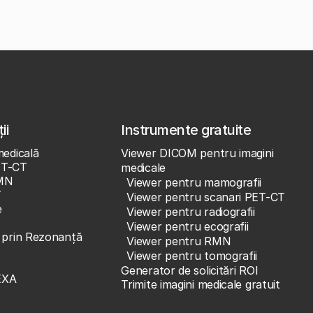
ii
Instrumente gratuite
medicală
Viewer DICOM pentru imagini
ET-CT
medicale
MN
Viewer pentru mamografii
T
Viewer pentru scanari PET-CT
e
Viewer pentru radiografii
Viewer pentru ecografii
e prin Rezonanță
Viewer pentru RMN
Viewer pentru tomografii
Generator de solicitări ROI
EXA
Trimite imagini medicale gratuit