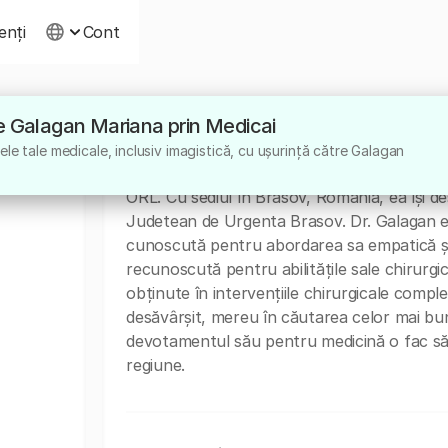
ienți
Cont
tre Galagan Mariana prin Medicai
Despre
le tale medicale, inclusiv imagistică, cu ușurință către Galagan
Dr. Galagan Mariana este un medic specialis
ORL. Cu sediul în Brasov, Romania, ea își des
Judetean de Urgenta Brasov. Dr. Galagan este
cunoscută pentru abordarea sa empatică și 
recunoscută pentru abilitățile sale chirurgic
obținute în intervențiile chirurgicale comp
desăvârșit, mereu în căutarea celor mai bune 
devotamentul său pentru medicină o fac să f
regiune.