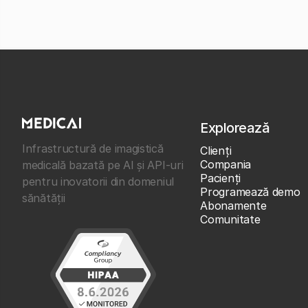
Explorează
Infrastructură de imagistică
Clienţi
Compania
medicală bazată pe AI și API-uri
Pacienți
pentru inovatorii din domeniul
Programează demo
sănătății
Abonamente
Comunitate