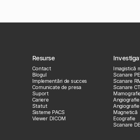
Resurse
Investigaț
Contact
Imagistică 
Blogul
Scanare P
Implementări de succes
Scanare R
Comunicate de presa
Scanare C
Suport
Mamografi
Cariere
Angiografie
Statut
Angiografi
Sisteme PACS
Magnetică
Viewer DICOM
Ecografie
Scanare D