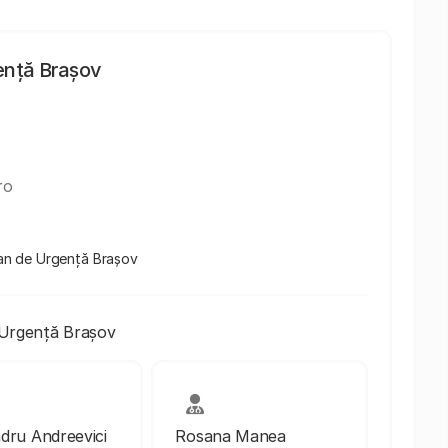
gență Brașov
ro
țean de Urgență Brașov
 Urgență Brașov
dru Andreevici
Rosana Manea