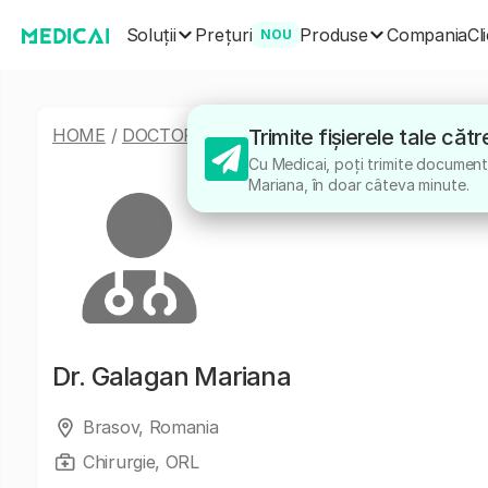
Soluții
Produse
Prețuri
Compania
Cl
NOU
HOME
/
DOCTORI
/
GALAGAN MARIANA
Trimite fișierele tale că
Cu Medicai, poți trimite documente
Mariana, în doar câteva minute.
Dr.
Galagan Mariana
Brasov, Romania
Chirurgie, ORL