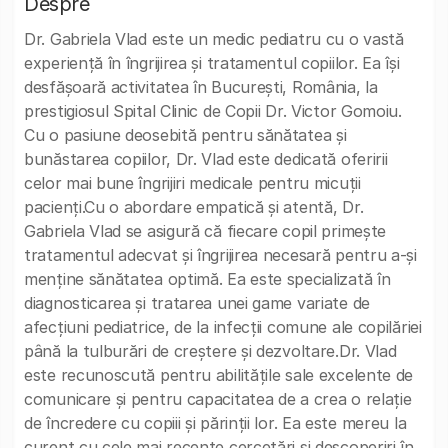
Despre
Dr. Gabriela Vlad este un medic pediatru cu o vastă
experiență în îngrijirea și tratamentul copiilor. Ea își
desfășoară activitatea în București, România, la
prestigiosul Spital Clinic de Copii Dr. Victor Gomoiu.
Cu o pasiune deosebită pentru sănătatea și
bunăstarea copiilor, Dr. Vlad este dedicată oferirii
celor mai bune îngrijiri medicale pentru micuții
pacienți.Cu o abordare empatică și atentă, Dr.
Gabriela Vlad se asigură că fiecare copil primește
tratamentul adecvat și îngrijirea necesară pentru a-și
menține sănătatea optimă. Ea este specializată în
diagnosticarea și tratarea unei game variate de
afecțiuni pediatrice, de la infecții comune ale copilăriei
până la tulburări de creștere și dezvoltare.Dr. Vlad
este recunoscută pentru abilitățile sale excelente de
comunicare și pentru capacitatea de a crea o relație
de încredere cu copiii și părinții lor. Ea este mereu la
curent cu cele mai recente cercetări și descoperiri în