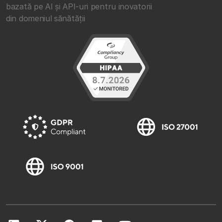
bazată pe AI și API-uri pentru inovatorii
din domeniul sănătății