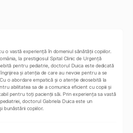
cu o vastă experiență în domeniul sănătății copiilor.
omânia, la prestigiosul Spital Clinic de Urgență
ebită pentru pediatrie, doctorul Duica este dedicată
le îngrijirea și atenția de care au nevoie pentru a se
Cu o abordare empatică și o atenție deosebită la
tru abilitatea sa de a comunica eficient cu copiii și
abil pentru toți pacienții săi. Prin experiența sa vastă
 pediatriei, doctorul Gabriela Duica este un
i bunăstării copiilor.