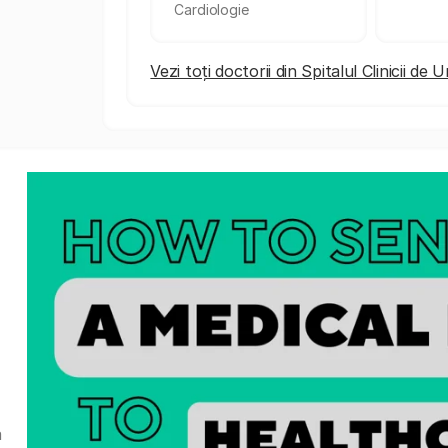
Cardiologie
Vezi toți doctorii din Spitalul Clinicii 
a