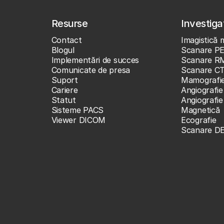
Resurse
Investigaț
Contact
Imagistică 
Blogul
Scanare P
Implementări de succes
Scanare R
Comunicate de presa
Scanare C
Suport
Mamografi
Cariere
Angiografie
Statut
Angiografi
Sisteme PACS
Magnetică
Viewer DICOM
Ecografie
Scanare D