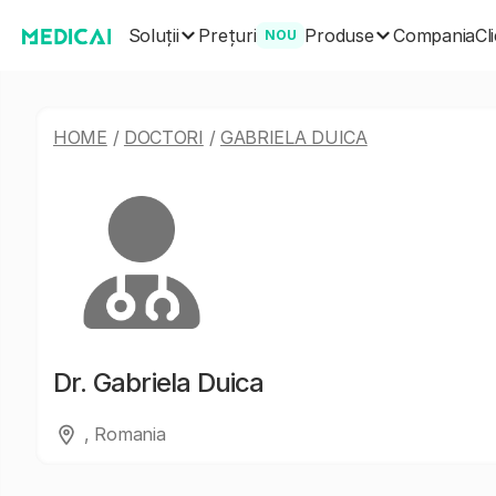
Soluții
Produse
Prețuri
Compania
Cl
NOU
HOME
/
DOCTORI
/
GABRIELA DUICA
Dr.
Gabriela Duica
, Romania