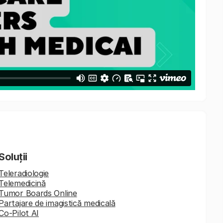
Soluții
Teleradiologie
Telemedicină
Tumor Boards Online
Partajare de imagistică medicală
Co-Pilot AI