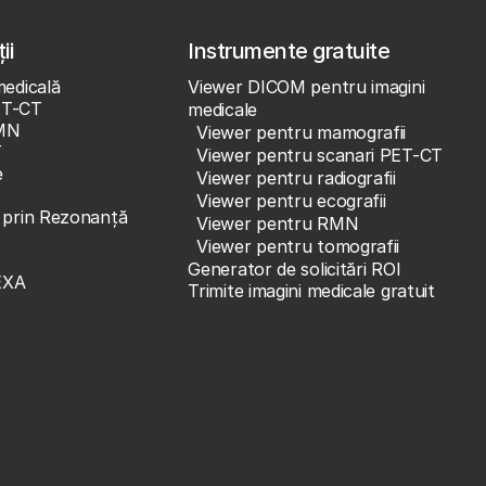
ii
Instrumente gratuite
medicală
Viewer DICOM pentru imagini
ET-CT
medicale
MN
Viewer pentru mamografii
T
Viewer pentru scanari PET-CT
e
Viewer pentru radiografii
Viewer pentru ecografii
e prin Rezonanță
Viewer pentru RMN
Viewer pentru tomografii
Generator de solicitări ROI
EXA
Trimite imagini medicale gratuit