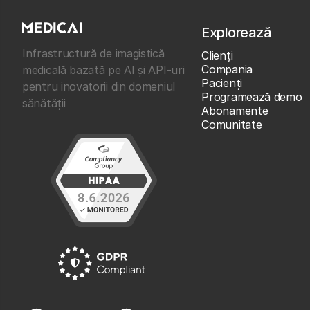
Explorează
Infrastructură de imagistică
Clienţi
Compania
medicală bazată pe AI și API-uri
Pacienți
pentru inovatorii din domeniul
Programează demo
sănătății
Abonamente
Comunitate