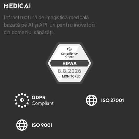
Infrastructură de imagistică medicală
bazată pe AI și API-uri pentru inovatorii
din domeniul sănătății