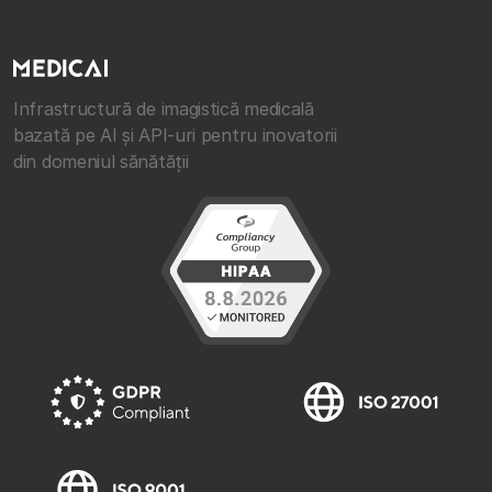
Infrastructură de imagistică medicală
bazată pe AI și API-uri pentru inovatorii
din domeniul sănătății