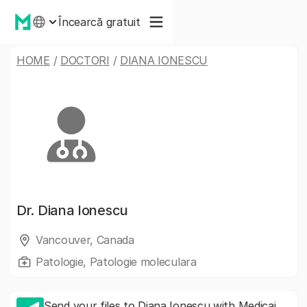
Încearcă gratuit
HOME
/
DOCTORI
/
DIANA IONESCU
Dr.
Diana Ionescu
Vancouver, Canada
Patologie, Patologie moleculara
Send your files to Diana Ionescu with Medicai