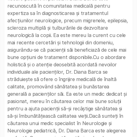
recunoscută în comunitatea medicală pentru
expertiza sa în diagnosticarea și tratamentul
afecțiunilor neurologice, precum migrenele, epilepsia,
scleroza multiplă și tulburările de dezvoltare
neurologică la copii. Ea este mereu la curent cu cele
mai recente cercetări și tehnologii din domeniu,
asigurându-se că pacienții săi beneficiază de cele mai
bune opțiuni de tratament disponibile.Cu o abordare
holistică și o atenție deosebită acordată nevoilor
individuale ale pacienților, Dr. Diana Barca se
străduiește să ofere o îngrijire medicală de înaltă
calitate, promovând sănătatea și bunăstarea
generală a pacienților săi. Ea este un medic dedicat și
pasionat, mereu în căutarea celor mai bune soluții
pentru a ajuta pacienții să-și recâștige sănătatea și
să-și îmbunătățească calitatea vieții.Dacă sunteți în
căutarea unui medic specialist în Neurologie și
Neurologie pediatrică, Dr. Diana Barca este alegerea