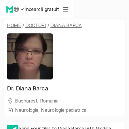
Încearcă gratuit
HOME
/
DOCTORI
/
DIANA BARCA
Dr.
Diana Barca
Bucharest, Romania
Neurologie, Neurologie pediatrica
Send your files to Diana Barca with Medicai