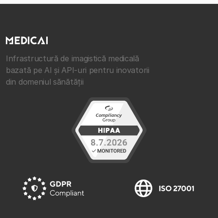
Infrastructură de imagistică medicală
bazată pe AI și API-uri pentru inovatorii
din domeniul sănătății