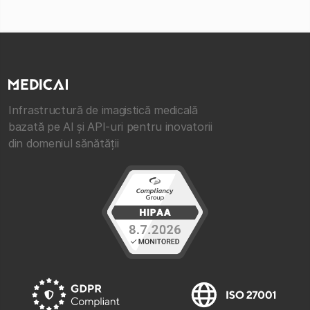
Infrastructură de imagistică medicală
bazată pe AI și API-uri pentru inovatorii
din domeniul sănătății