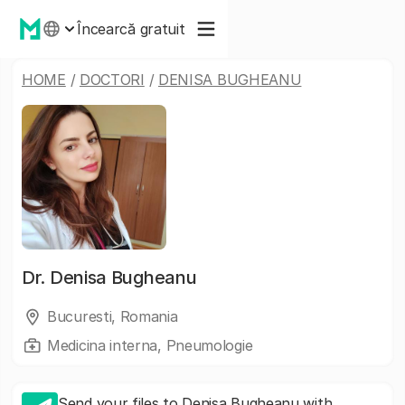
Încearcă gratuit
HOME
/
DOCTORI
/
DENISA BUGHEANU
Dr.
Denisa Bugheanu
Bucuresti, Romania
Medicina interna, Pneumologie
Send your files to Denisa Bugheanu with