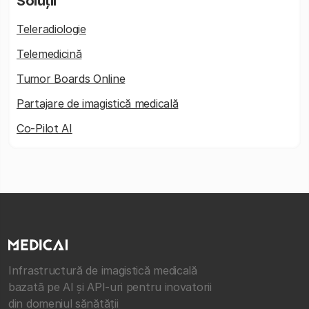
Soluții
Teleradiologie
Telemedicină
Tumor Boards Online
Partajare de imagistică medicală
Co-Pilot AI
Infrastructură de imagistică medicală
bazată pe AI și API-uri pentru inovatorii
din domeniul sănătății