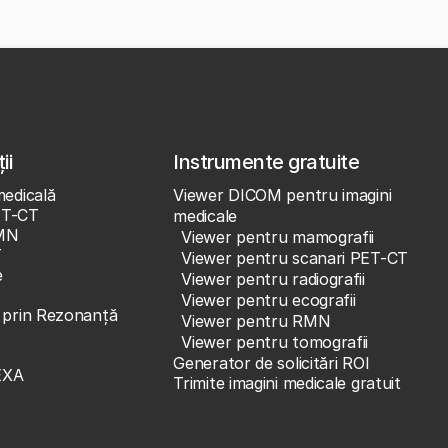
ii
Instrumente gratuite
medicală
Viewer DICOM pentru imagini
ET-CT
medicale
MN
Viewer pentru mamografii
T
Viewer pentru scanari PET-CT
e
Viewer pentru radiografii
Viewer pentru ecografii
e prin Rezonanță
Viewer pentru RMN
Viewer pentru tomografii
Generator de solicitări ROI
EXA
Trimite imagini medicale gratuit