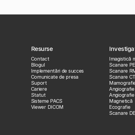
Resurse
Investigaț
Contact
Imagistică 
Blogul
Scanare P
Implementări de succes
Scanare R
Comunicate de presa
Scanare C
Suport
Mamografi
Cariere
Angiografie
Statut
Angiografi
Sisteme PACS
Magnetică
Viewer DICOM
Ecografie
Scanare D