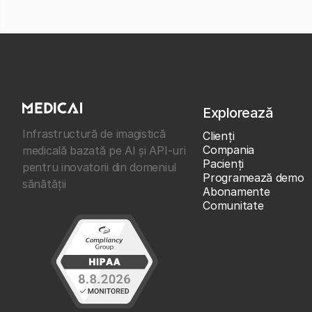
Explorează
Infrastructură de imagistică
Clienţi
Compania
medicală bazată pe AI și API-uri
Pacienți
pentru inovatorii din domeniul
Programează demo
sănătății
Abonamente
Comunitate