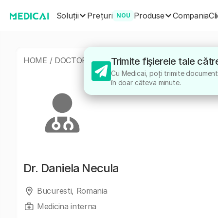
Soluții
Produse
Prețuri
Compania
Cl
NOU
HOME
/
DOCTORI
/
DANIELA NECULA
Trimite fișierele tale că
Cu Medicai, poți trimite documente
în doar câteva minute.
Dr.
Daniela Necula
Bucuresti, Romania
Medicina interna