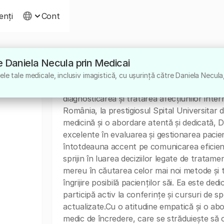
ienți
Cont
tre Daniela Necula prin Medicai
Despre
le tale medicale, inclusiv imagistică, cu ușurință către Daniela Necula
Dr. Daniela Necula este un medic specialist 
diagnosticarea și tratarea afecțiunilor inter
România, la prestigiosul Spital Universitar
medicină și o abordare atentă și dedicată, D
excelente în evaluarea și gestionarea pacien
întotdeauna accent pe comunicarea eficientă 
sprijin în luarea deciziilor legate de tratam
mereu în căutarea celor mai noi metode și 
îngrijire posibilă pacienților săi. Ea este de
participă activ la conferințe și cursuri de s
actualizate.Cu o atitudine empatică și o ab
medic de încredere, care se străduiește să o