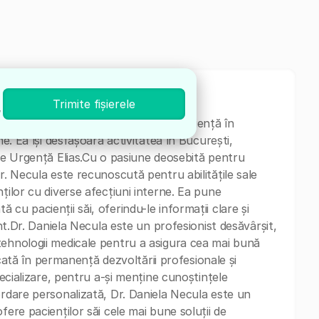
Trimite fișierele
,
în Medicina internă, cu o vastă experiență în
ne. Ea își desfășoară activitatea în București,
 de Urgență Elias.Cu o pasiune deosebită pentru
r. Necula este recunoscută pentru abilitățile sale
ților cu diverse afecțiuni interne. Ea pune
cu pacienții săi, oferindu-le informații clare și
ent.Dr. Daniela Necula este un profesionist desăvârșit,
tehnologii medicale pentru a asigura cea mai bună
dicată în permanență dezvoltării profesionale și
pecializare, pentru a-și menține cunoștințele
ordare personalizată, Dr. Daniela Necula este un
fere pacienților săi cele mai bune soluții de