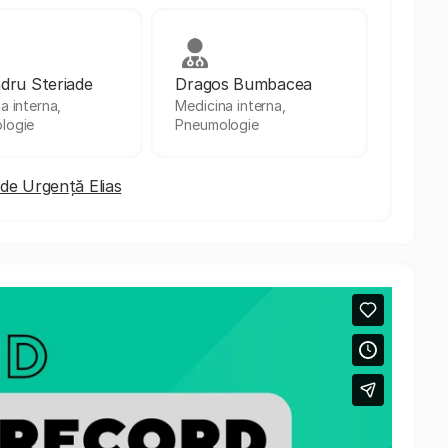
dru Steriade
Dragos Bumbacea
a interna,
Medicina interna,
logie
Pneumologie
r de Urgență Elias