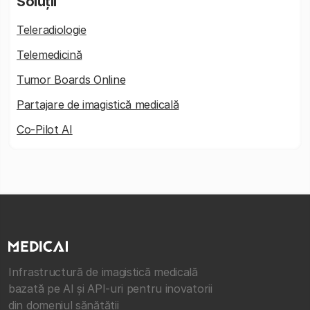
Soluții
Teleradiologie
Telemedicină
Tumor Boards Online
Partajare de imagistică medicală
Co-Pilot AI
Infrastructură de imagistică medicală
bazată pe AI și API-uri pentru inovatorii
din domeniul sănătății