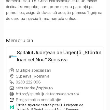
domeniul său. Dr. Crina Harasemiuc este un medic
dedicat și empatic, care pune mereu pacienții pe
primul loc, asigurându-se că aceștia primesc îngrijirea
de care au nevoie în momentele critice.
Membru din
Spitalul Județean de Urgență „Sfântul
Ioan cel Nou” Suceava
Multiple specializari
Suceava, Romania
0230 222 098
secretariat@spjsv.ro
https://spitaluljudeteansuceava.ro/
Programați o consultație
Trimite fișierele către Spitalul Județean de
Urgență „Sfântul Ioan cel Nou” Suceava