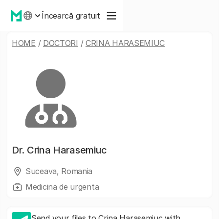
Încearcă gratuit
HOME
/
DOCTORI
/
CRINA HARASEMIUC
Dr.
Crina Harasemiuc
Suceava, Romania
Medicina de urgenta
Send your files to Crina Harasemiuc with