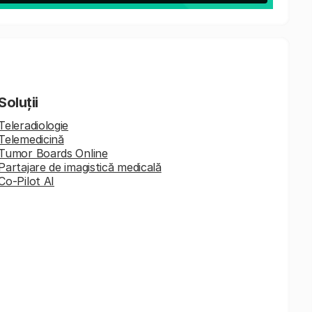
Soluții
Teleradiologie
Telemedicină
Tumor Boards Online
Partajare de imagistică medicală
Co-Pilot AI