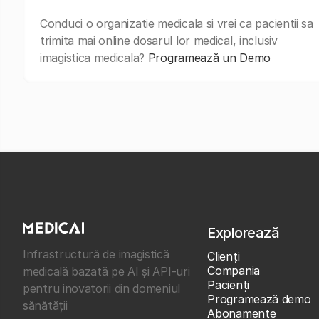
Conduci o organizatie medicala si vrei ca pacientii sa
trimita mai online dosarul lor medical, inclusiv
imagistica medicala?
Programează un Demo
Explorează
Infrastructură de imagistică
Clienţi
Compania
medicală bazată pe AI și API-uri
Pacienți
pentru inovatorii din domeniul
Programează demo
sănătății
Abonamente