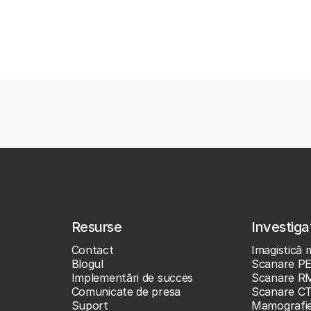
Resurse
Investigaț
Contact
Imagistică 
Blogul
Scanare P
Implementări de succes
Scanare R
Comunicate de presa
Scanare C
Suport
Mamografi