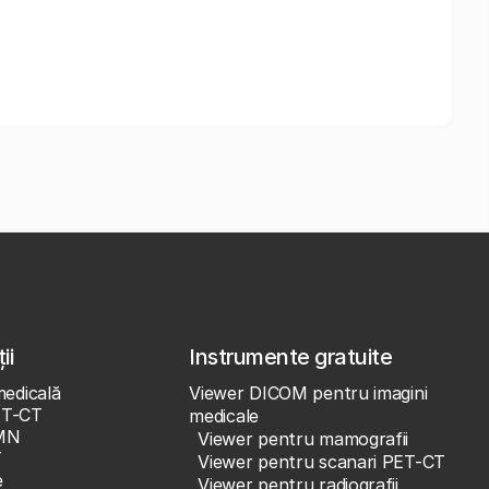
ii
Instrumente gratuite
medicală
Viewer DICOM pentru imagini
ET-CT
medicale
MN
Viewer pentru mamografii
T
Viewer pentru scanari PET-CT
e
Viewer pentru radiografii