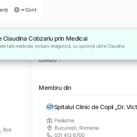
ienți
Cont
tre Claudina Cobzariu prin Medicai
Despre
le tale medicale, inclusiv imagistică, cu ușurință către Claudina
Medic Specialist Boli Infectioase in cadrul S.
Gomoiu” .
Membru din
Spitalul Clinic de Copii „Dr. Vi
Pediatrie
București, Romania
 Boli
031 413 6700