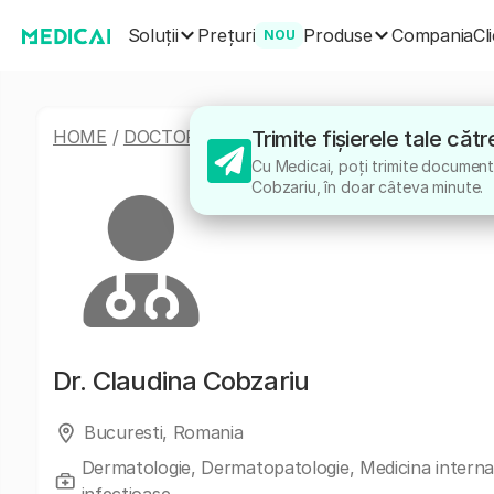
Soluții
Produse
Prețuri
Compania
Cl
NOU
HOME
/
DOCTORI
/
CLAUDINA COBZARIU
Trimite fișierele tale că
Cu Medicai, poți trimite documente
Cobzariu, în doar câteva minute.
Dr.
Claudina Cobzariu
Bucuresti, Romania
Dermatologie, Dermatopatologie, Medicina interna,