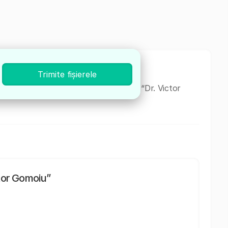
Trimite fișierele
P.I.A.A.M de la Spitalul Clinic de Copii “Dr. Victor
ctor Gomoiu”