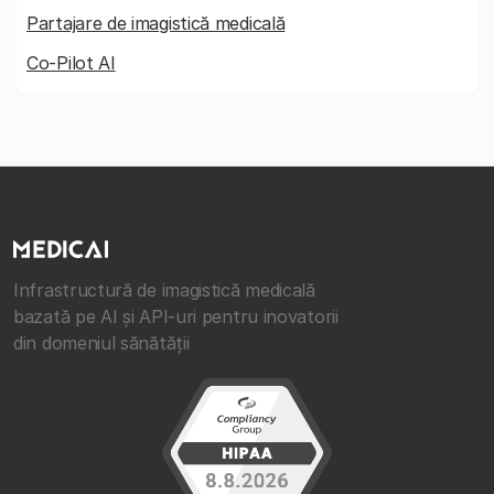
Partajare de imagistică medicală
Co-Pilot AI
Infrastructură de imagistică medicală
bazată pe AI și API-uri pentru inovatorii
din domeniul sănătății