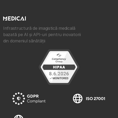
Infrastructură de imagistică medicală
bazată pe AI și API-uri pentru inovatorii
din domeniul sănătății