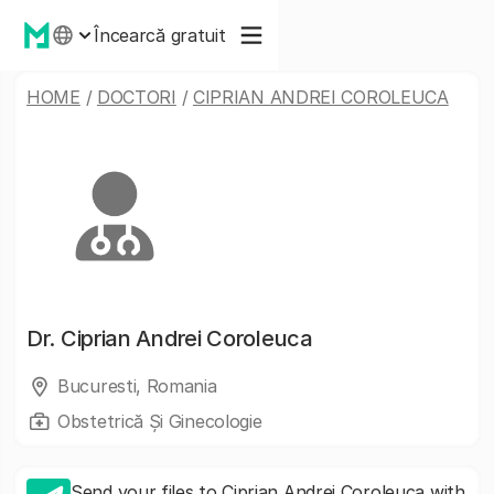
Încearcă gratuit
HOME
/
DOCTORI
/
CIPRIAN ANDREI COROLEUCA
Dr.
Ciprian Andrei Coroleuca
Bucuresti, Romania
Obstetrică Și Ginecologie
Send your files to Ciprian Andrei Coroleuca with