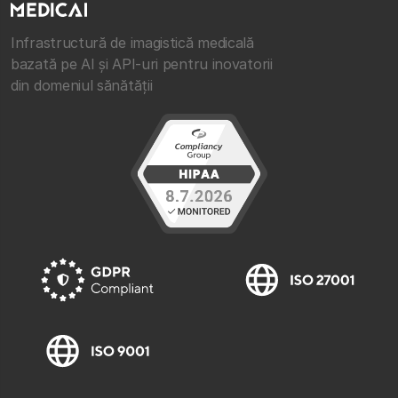
Infrastructură de imagistică medicală
bazată pe AI și API-uri pentru inovatorii
din domeniul sănătății