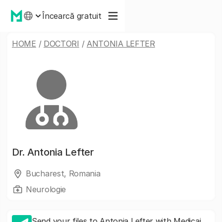
Încearcă gratuit
HOME
/
DOCTORI
/
ANTONIA LEFTER
Dr.
Antonia Lefter
Bucharest, Romania
Neurologie
Send your files to Antonia Lefter with Medicai