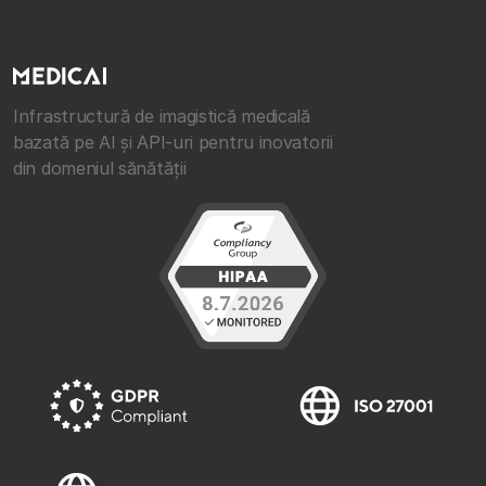
Infrastructură de imagistică medicală
bazată pe AI și API-uri pentru inovatorii
din domeniul sănătății