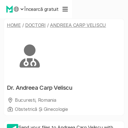
Încearcă gratuit
HOME
/
DOCTORI
/
ANDREEA CARP VELISCU
Dr.
Andreea Carp Veliscu
Bucuresti, Romania
Obstetrică Și Ginecologie
Send your files to Andreea Carp Veliscu with