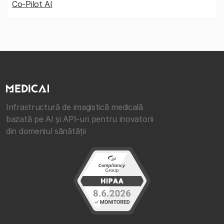
Co-Pilot AI
Infrastructură de imagistică medicală
bazată pe AI și API-uri pentru inovatorii
din domeniul sănătății