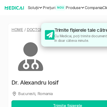
Soluții
Produse
Prețuri
Compania
Cl
NOU
HOME
/
DOCTORI
/
ALEXANDRU IOSIF
Trimite fișierele tale căt
Cu Medicai, poți trimite documentel
în doar câteva minute.
Dr.
Alexandru Iosif
Bucuresti, Romania
Trimite fișierele