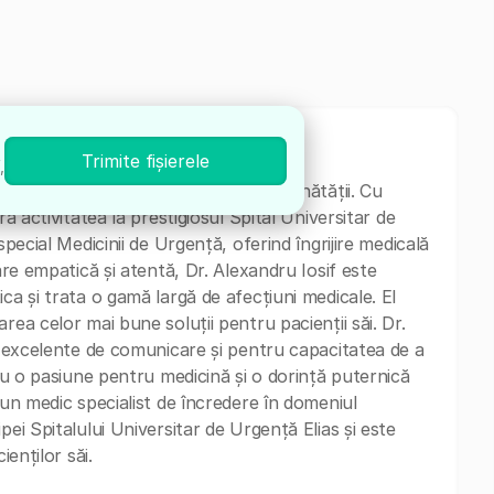
Trimite fișierele
,
 cu o vastă experiență în domeniul sănătății. Cu
ră activitatea la prestigiosul Spital Universitar de
special Medicinii de Urgență, oferind îngrijire medicală
are empatică și atentă, Dr. Alexandru Iosif este
ca și trata o gamă largă de afecțiuni medicale. El
rea celor mai bune soluții pentru pacienții săi. Dr.
le excelente de comunicare și pentru capacitatea de a
.Cu o pasiune pentru medicină și o dorință puternică
 un medic specialist de încredere în domeniul
pei Spitalului Universitar de Urgență Elias și este
ienților săi.