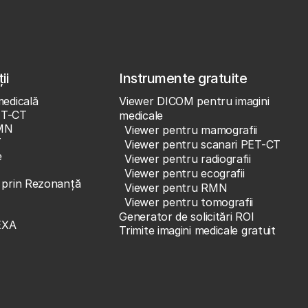
ii
Instrumente gratuite
medicală
Viewer DICOM pentru imagini
ET-CT
medicale
MN
Viewer pentru mamografii
T
Viewer pentru scanari PET-CT
e
Viewer pentru radiografii
Viewer pentru ecografii
e prin Rezonanță
Viewer pentru RMN
Viewer pentru tomografii
Generator de solicitări ROI
EXA
Trimite imagini medicale gratuit