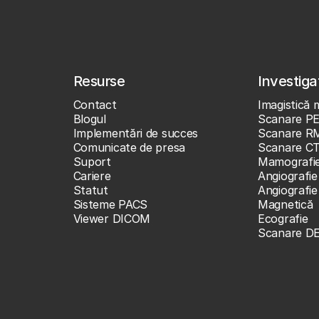
Resurse
Investigaț
Contact
Imagistică 
Blogul
Scanare P
Implementări de succes
Scanare R
Comunicate de presa
Scanare C
Suport
Mamografi
Cariere
Angiografie
Statut
Angiografi
Sisteme PACS
Magnetică
Viewer DICOM
Ecografie
Scanare D