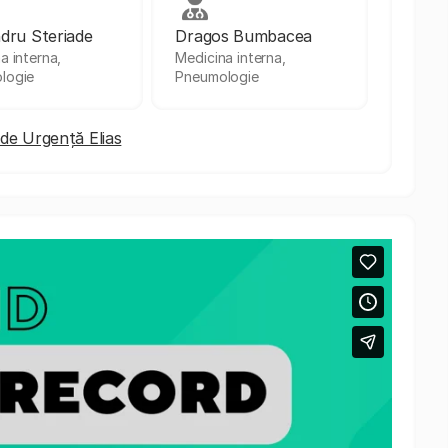
dru Steriade
Dragos Bumbacea
a interna,
Medicina interna,
logie
Pneumologie
r de Urgență Elias