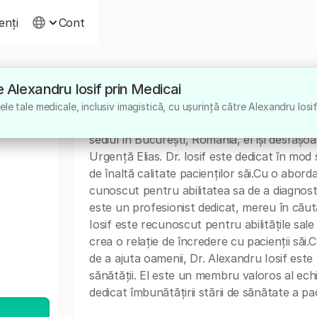
ienți
Cont
re Alexandru Iosif prin Medicai
Despre
e tale medicale, inclusiv imagistică, cu ușurință către Alexandru Iosif
Dr. Alexandru Iosif este un medic specialist
sediul în București, România, el își desfășoa
Urgență Elias. Dr. Iosif este dedicat în mod 
de înaltă calitate pacienților săi.Cu o abord
cunoscut pentru abilitatea sa de a diagnosti
este un profesionist dedicat, mereu în căuta
Iosif este recunoscut pentru abilitățile sa
crea o relație de încredere cu pacienții săi
de a ajuta oamenii, Dr. Alexandru Iosif este
sănătății. El este un membru valoros al echi
dedicat îmbunătățirii stării de sănătate a pac