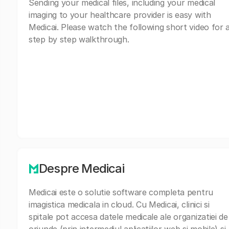
Sending your medical files, including your medical
imaging to your healthcare provider is easy with
Medicai. Please watch the following short video for 
step by step walkthrough.
Despre Medicai
Medicai este o solutie software completa pentru
imagistica medicala in cloud. Cu Medicai, clinici si
spitale pot accesa datele medicale ale organizatiei de
oriunde (prin intermediul aplicatiilor web si mobile) si