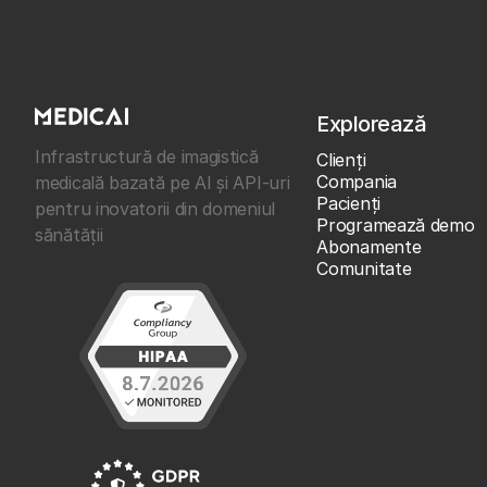
Explorează
Infrastructură de imagistică
Clienţi
Compania
medicală bazată pe AI și API-uri
Pacienți
pentru inovatorii din domeniul
Programează demo
sănătății
Abonamente
Comunitate