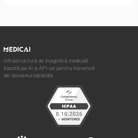
Infrastructură de imagistică medicală
bazată pe AI și API-uri pentru inovatorii
din domeniul sănătății