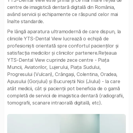
YTS-Dental View este prima şi ce mai mare reţea de
centre de imagistică dentară digitală din România,
având servicii şi echipamente ce răspund celor mai
înalte standarde.
Pe lângă aparatura ultramodernă de care dispun, la
clinicile YTS-Dental View lucrează o echipă de
profesionişti orientată spre confortul pacienţilor şi
satisfacţia medicilor şi clinicilor partenere.Reţeaua
YTS-Dental View cuprinde zece centre - Piaţa
Muncii, Aviatorilor, Lujerului, Piaţa Sudului,
Progresului (Vulcan), Crângași, Colentina, Oradea,
Apusului (Gorjului) și Bucureștii Noi (Jiului) - la care
atât medicii, cât şi pacienţii pot beneficia de o gamă
completă de servicii de imagistica dentară (radiografii,
tomografii, scanare intraorală digitală, etc).