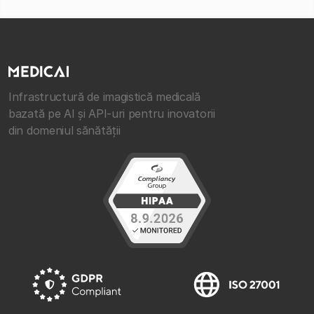
Infrastructură de imagistică medicală
bazată pe AI și API-uri pentru inovatorii
din domeniul sănătății