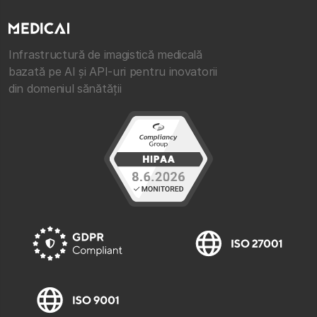
Infrastructură de imagistică medicală
bazată pe AI și API-uri pentru inovatorii
din domeniul sănătății