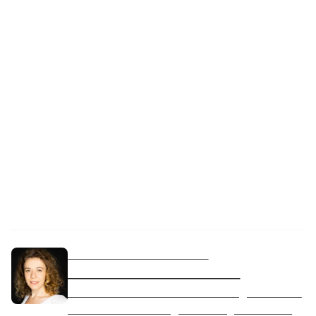
Mammographien: Ein
umfassender Leitfaden
Montag, 13. März 2023
MEDIZINISCH GEPRÜFT VON
Dr. med. Andrada Costache
Dr. Andrada Costache ist Radiologin mit über
10 Jahren Erfahrung. Ihr Fachgebiet ist die