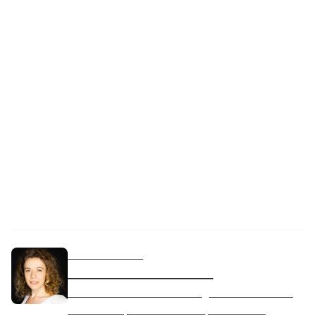
Mamografías: una guía
completa
lunes, 13 de marzo de 2023
REVISADO POR
Dra. Andrada Costache
El Dr. Costache es radiólogo con más de 10
años de experiencia. Se especializa en