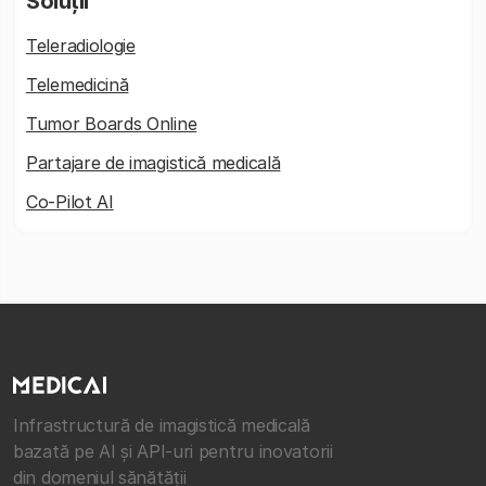
Soluții
Teleradiologie
Telemedicină
Tumor Boards Online
Partajare de imagistică medicală
Co-Pilot AI
Infrastructură de imagistică medicală
bazată pe AI și API-uri pentru inovatorii
din domeniul sănătății