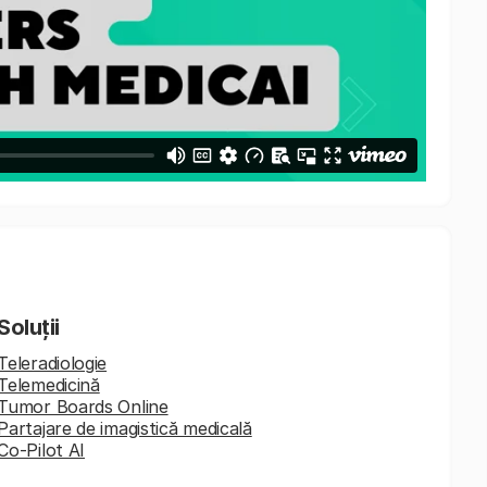
Soluții
Teleradiologie
Telemedicină
Tumor Boards Online
Partajare de imagistică medicală
Co-Pilot AI