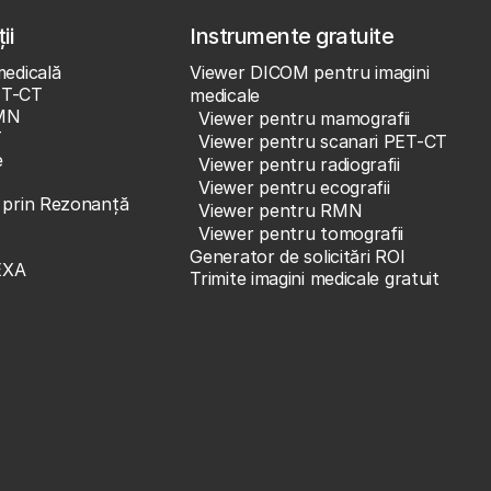
ii
Instrumente gratuite
medicală
Viewer DICOM pentru imagini
ET-CT
medicale
MN
Viewer pentru mamografii
T
Viewer pentru scanari PET-CT
e
Viewer pentru radiografii
Viewer pentru ecografii
e prin Rezonanță
Viewer pentru RMN
Viewer pentru tomografii
Generator de solicitări ROI
EXA
Trimite imagini medicale gratuit