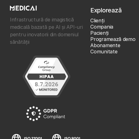
Explorează
Infrastructură de imagistică
Clienţi
Compania
medicală bazată pe AI și API-uri
Pacienți
pentru inovatorii din domeniul
Programează demo
sănătății
Abonamente
Comunitate