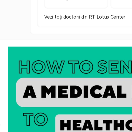
Vezi toți doctorii din RT Lotus Center
a