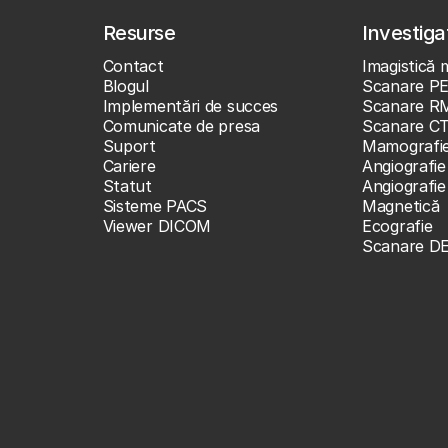
Resurse
Investigaț
Contact
Imagistică 
Blogul
Scanare P
Implementări de succes
Scanare R
Comunicate de presa
Scanare C
Suport
Mamografi
Cariere
Angiografie
Statut
Angiografi
Sisteme PACS
Magnetică
Viewer DICOM
Ecografie
Scanare D