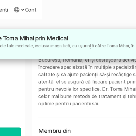
ienți
Cont
tre Toma Mihai prin Medicai
Despre
le tale medicale, inclusiv imagistică, cu ușurință către Toma Mihai, în
Dr. Toma Mihai este un medic specialist cu o
București, România, el își desfășoară activit
încredere specializată în multiple specializăr
calitate și să ajute pacienții să-și recâști
atentă, el se asigură că fiecare pacient pri
pentru nevoile lor specifice. Dr. Toma Miha
celor mai bune metode de tratament și tehn
optime pentru pacienții săi.
Membru din