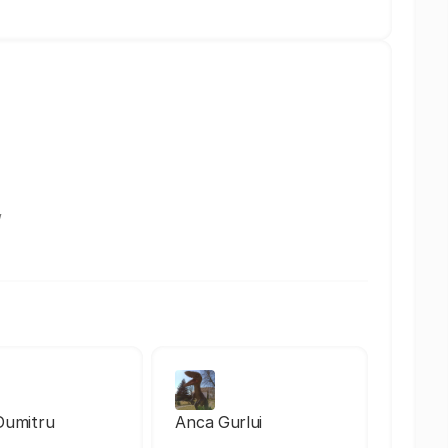
/
Dumitru
Anca Gurlui