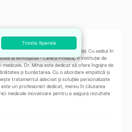
Trimite fișierele
 vastă experiență în domeniul sănătății. Cu sediul în
atea la MHospital - Clinica Privată, o instituție de
i medicale. Dr. Mihai este dedicat să ofere îngrijire de
ge sănătatea și bunăstarea. Cu o abordare empatică și
mește tratamentul adecvat și soluțiile personalizate
i este un profesionist dedicat, mereu în căutarea
ici medicale inovatoare pentru a asigura rezultate