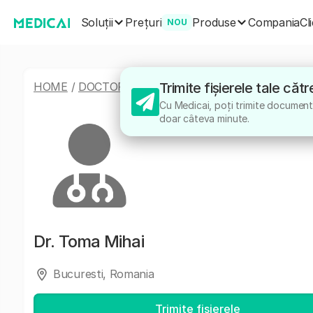
Soluții
Produse
Prețuri
Compania
Cl
NOU
HOME
/
DOCTORI
/
TOMA MIHAI
Trimite fișierele tale că
Cu Medicai, poți trimite documente
doar câteva minute.
Dr.
Toma Mihai
Bucuresti, Romania
Trimite fișierele