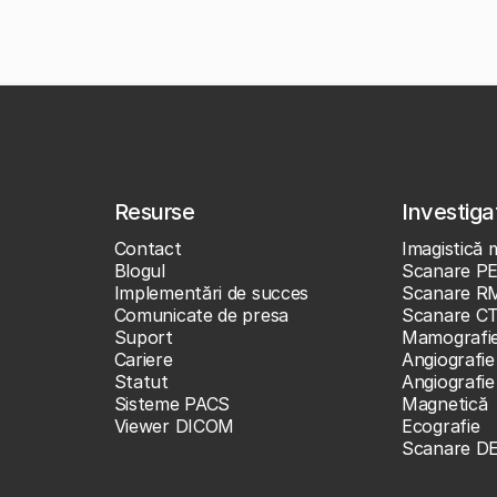
Resurse
Investigaț
Contact
Imagistică 
Blogul
Scanare P
Implementări de succes
Scanare R
Comunicate de presa
Scanare C
Suport
Mamografi
Cariere
Angiografie
Statut
Angiografi
Sisteme PACS
Magnetică
Viewer DICOM
Ecografie
Scanare D