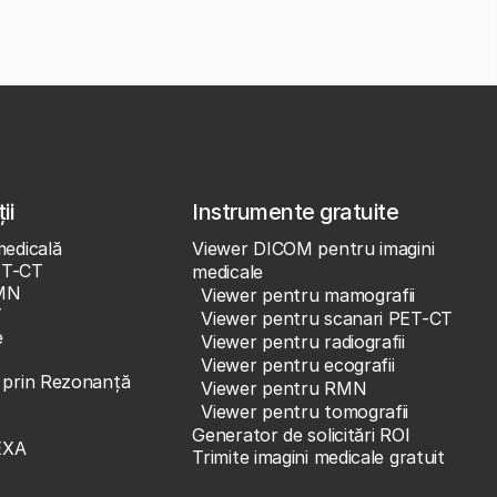
ii
Instrumente gratuite
medicală
Viewer DICOM pentru imagini
ET-CT
medicale
MN
Viewer pentru mamografii
T
Viewer pentru scanari PET-CT
e
Viewer pentru radiografii
Viewer pentru ecografii
e prin Rezonanță
Viewer pentru RMN
Viewer pentru tomografii
Generator de solicitări ROI
EXA
Trimite imagini medicale gratuit