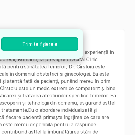
Trimite fișierele
în Obstetrică și Ginecologie, cu o vastă experiență în
urești, România, la prestigiosul Spital Clinic
ită pentru sănătatea femeilor, Dr. Cîrstoiu este
cale în domeniul obstetricii și ginecologiei. Ea este
și atentă față de pacienți, punând mereu în prim
ia Cîrstoiu este un medic extrem de competent și bine
icarea și tratarea afecțiunilor specifice femeilor. Ea
scoperiri și tehnologii din domeniu, asigurând astfel
e tratamente.Cu o abordare individualizată și
 că fiecare pacientă primește îngrijirea de care are
 Ea este mereu disponibilă pentru a răspunde
, contribuind astfel la îmbunătățirea stării de