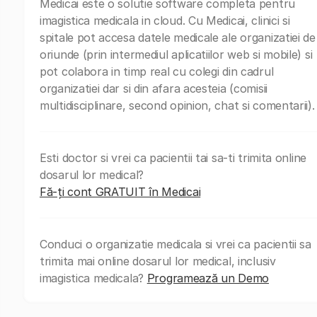
Medicai este o solutie software completa pentru
imagistica medicala in cloud. Cu Medicai, clinici si
spitale pot accesa datele medicale ale organizatiei de
oriunde (prin intermediul aplicatiilor web si mobile) si
pot colabora in timp real cu colegi din cadrul
organizatiei dar si din afara acesteia (comisii
multidisciplinare, second opinion, chat si comentarii).
Esti doctor si vrei ca pacientii tai sa-ti trimita online
dosarul lor medical?
Fă-ți cont GRATUIT în Medicai
Conduci o organizatie medicala si vrei ca pacientii sa
trimita mai online dosarul lor medical, inclusiv
imagistica medicala?
Programează un Demo