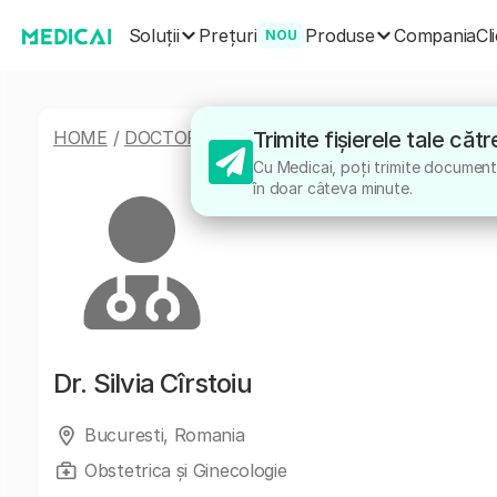
Soluții
Produse
Prețuri
Compania
Cl
NOU
HOME
/
DOCTORI
/
SILVIA CÎRSTOIU
Trimite fișierele tale cătr
Cu Medicai, poți trimite documentel
în doar câteva minute.
Dr.
Silvia Cîrstoiu
Bucuresti, Romania
Obstetrica și Ginecologie