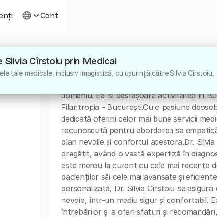
ienți
Cont
e Silvia Cîrstoiu prin Medicai
Despre
e tale medicale, inclusiv imagistică, cu ușurință către Silvia Cîrstoiu,
Dr. Silvia Cîrstoiu este un medic specialist 
domeniu. Ea își desfășoară activitatea în Buc
Filantropia - București.Cu o pasiune deoseb
dedicată oferirii celor mai bune servicii medi
recunoscută pentru abordarea sa empatică 
plan nevoile și confortul acestora.Dr. Silv
pregătit, având o vastă expertiză în diagnost
este mereu la curent cu cele mai recente de
pacienților săi cele mai avansate și eficient
personalizată, Dr. Silvia Cîrstoiu se asigură
nevoie, într-un mediu sigur și confortabil.
întrebărilor și a oferi sfaturi și recomandări