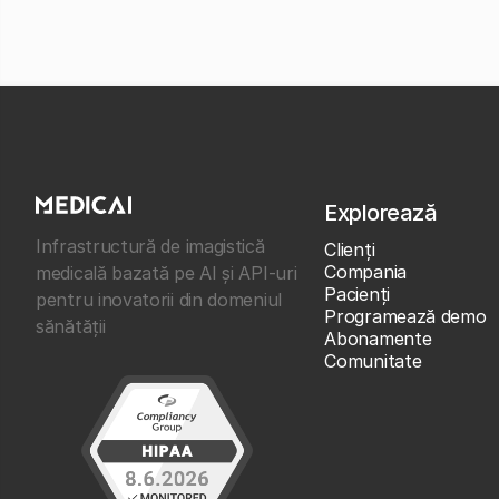
Explorează
Infrastructură de imagistică
Clienţi
Compania
medicală bazată pe AI și API-uri
Pacienți
pentru inovatorii din domeniul
Programează demo
sănătății
Abonamente
Comunitate