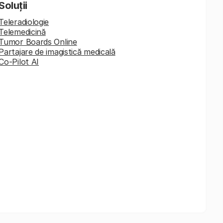
Soluții
Teleradiologie
Telemedicină
Tumor Boards Online
Partajare de imagistică medicală
Co-Pilot AI